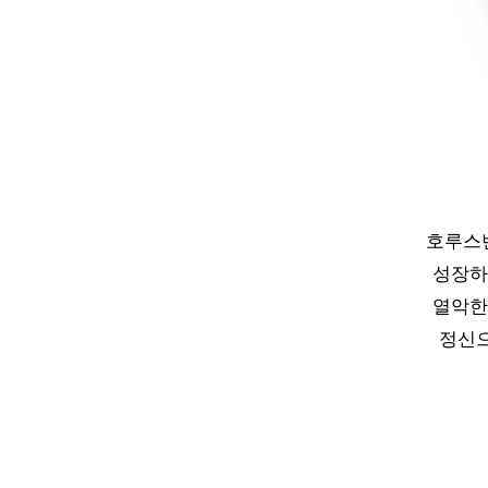
호루스벤
성장하
열악한
정신으