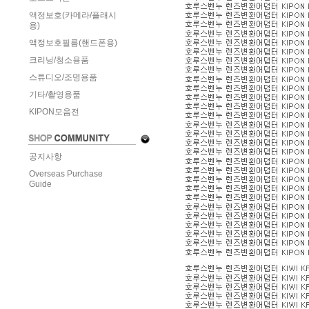
액정보호(카메라/플래시
용)
액정보호필름(핸드폰용)
크리닝/청소용품
스튜디오/조명용품
기타/촬영용품
KIPON모음전
공지사항
Overseas Purchase
Guide