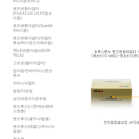
비C마운트바디)
렌즈변환어댑터
(F3,EX3,1/2,1/3,FZ캠코
더용)
렌즈변환어댑터(Scarlet-
X바디용)
렌즈변환어댑터(어댑터
튜브/하이엔드카메라용)
TELE변환어댑터(EOS-
TELE)
고프로(필터어댑터)
접사링/컨버터/익스텐션
튜브
리버스어댑터
업링/다운링
삼각대렌즈마운트링
렌즈후드(니콘/캐논/펜탁
스호환)
렌즈후드(꽃무늬/범용)
렌즈후드(메탈/고무/사각/
범용)