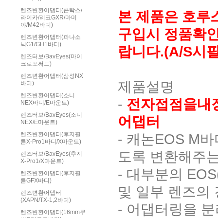
렌즈변환어댑터(콘탁스/
본 제품은 호루
라이카/리코GXR/마미
야/M42바디)
구입시 정품확인
렌즈변환어댑터(파나소
닉G1/GH1바디)
랍니다.(A/S시
렌즈터보/BavEyes(마이
크로포써드)
렌즈변환어댑터(삼성NX
제품설명
바디)
렌즈변환어댑터(소니
-
전자접점을내장
NEX바디/E마운트)
렌즈터보/BavEyes(소니
어댑터
NEX/E마운트)
- 캐논EOS M
렌즈변환어댑터(후지필
름X-Pro1바디/X마운트)
도록 변환해주
렌즈터보/BavEyes(후지
X-Pro1/X마운트)
- 대부분의 EO
렌즈변환어댑터(후지필
름GFX바디)
및 일부 렌즈의
렌즈변환어댑터
(XAPN/TX-1,2바디)
- 어댑터링을 
렌즈변환어댑터(16mm무