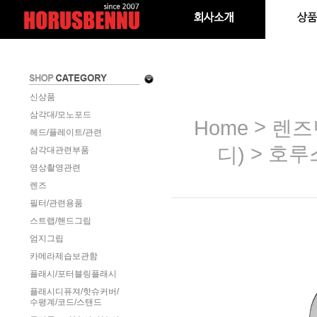
신상품
삼각대/모노포드
>
Home
렌즈
헤드/플레이트/관련
> 호루
디)
삼각대관련부품
영상촬영관련
렌즈
필터/관련용품
스트랩/핸드그립
엄지그립
카메라제습보관함
플래시/포터블링플래시
플래시디퓨져/핫슈커버/
수평계/코드/스탠드