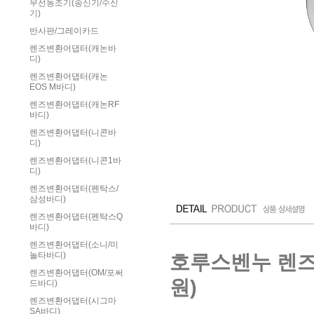
무선동조기(송신기/수신
기)
반사판/그레이카드
렌즈변환어댑터(캐논바
디)
렌즈변환어댑터(캐논
EOS M바디)
렌즈변환어댑터(캐논RF
바디)
렌즈변환어댑터(니콘바
디)
렌즈변환어댑터(니콘1바
디)
렌즈변환어댑터(펜탁스/
삼성바디)
렌즈변환어댑터(펜탁스Q
바디)
렌즈변환어댑터(소니/미
호루스벤누 렌즈변
놀타바디)
렌즈변환어댑터(OM/포써
원)
드바디)
렌즈변환어댑터(시그마
SA바디)