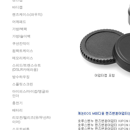
렌즈캡
바디캡
렌즈케이스(파우치)
어깨패드
가방/백팩
가방/숄더백
쿠션칸막이
컴팩트케이스
메모리케이스
스피드/트랜스슈트
(DSLR카메라용)
방수하우징
스플릿스크린
아이피스/아이컵/앵글파
인더
충전기
배터리
리모컨/릴리즈(유/무선/타
이머)
소프트버튼