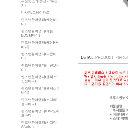
무선동조기(송신기/수신
기)
반사판/그레이카드
렌즈변환어댑터(캐논바
디)
렌즈변환어댑터(캐논
EOS M바디)
렌즈변환어댑터(캐논RF
바디)
렌즈변환어댑터(니콘바
디)
렌즈변환어댑터(니콘1바
디)
렌즈변환어댑터(펜탁스/
삼성바디)
렌즈변환어댑터(펜탁스Q
바디)
렌즈변환어댑터(소니/미
놀타바디)
렌즈변환어댑터(OM/포써
드바디)
렌즈변환어댑터(시그마
SA바디)