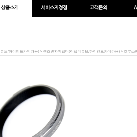
>
> 호루스벤누
튜브/하이엔드카메라용)
렌즈변환어댑터(어댑터튜브/하이엔드카메라용)