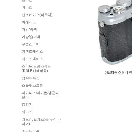
렌즈캡
바디캡
렌즈케이스(파우치)
어깨패드
가방/백팩
가방/숄더백
쿠션칸막이
컴팩트케이스
메모리케이스
스피드/트랜스슈트
(DSLR카메라용)
방수하우징
스플릿스크린
아이피스/아이컵/앵글파
인더
충전기
배터리
리모컨/릴리즈(유/무선/타
이머)
소프트버튼