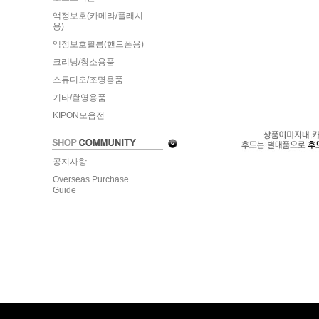
액정보호(카메라/플래시
용)
액정보호필름(핸드폰용)
크리닝/청소용품
스튜디오/조명용품
기타/촬영용품
KIPON모음전
공지사항
Overseas Purchase
Guide