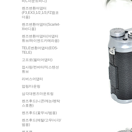
비C마운트바디)
렌즈변환어댑터
(F3,EX3,1/2,1/3,FZ캠코
더용)
렌즈변환어댑터(Scarlet-
X바디용)
렌즈변환어댑터(어댑터
튜브/하이엔드카메라용)
TELE변환어댑터(EOS-
TELE)
고프로(필터어댑터)
접사링/컨버터/익스텐션
튜브
리버스어댑터
업링/다운링
삼각대렌즈마운트링
렌즈후드(니콘/캐논/펜탁
스호환)
렌즈후드(꽃무늬/범용)
렌즈후드(메탈/고무/사각/
범용)