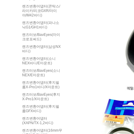
렌즈변환어댑터(콘탁스/
라이카/리코GXR/마미
야/M42바디)
렌즈변환어댑터(파나소
닉G1/GH1바디)
렌즈터보/BavEyes(마이
크로포써드)
렌즈변환어댑터(삼성NX
바디)
렌즈변환어댑터(소니
NEX바디/E마운트)
렌즈터보/BavEyes(소니
NEX/E마운트)
렌즈변환어댑터(후지필
름X-Pro1바디/X마운트)
렌즈터보/BavEyes(후지
X-Pro1/X마운트)
렌즈변환어댑터(후지필
름GFX바디)
렌즈변환어댑터
(XAPN/TX-1,2바디)
렌즈변환어댑터(16mm무