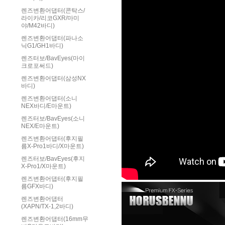
렌즈변환어댑터(콘탁스/
라이카/리코GXR/마미
야/M42바디)
렌즈변환어댑터(파나소
닉G1/GH1바디)
렌즈터보/BavEyes(마이
크로포써드)
렌즈변환어댑터(삼성NX
바디)
렌즈변환어댑터(소니
NEX바디/E마운트)
렌즈터보/BavEyes(소니
NEX/E마운트)
렌즈변환어댑터(후지필
름X-Pro1바디/X마운트)
렌즈터보/BavEyes(후지
X-Pro1/X마운트)
렌즈변환어댑터(후지필
름GFX바디)
렌즈변환어댑터
(XAPN/TX-1,2바디)
렌즈변환어댑터(16mm무