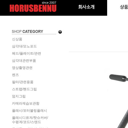
신상품
삼각대/모노포드
헤드/플레이트/관련
삼각대관련부품
영상촬영관련
렌즈
필터/관련용품
스트랩/핸드그립
엄지그립
카메라제습보관함
플래시/포터블링플래시
플래시디퓨져/핫슈커버/
수평계/코드/스탠드