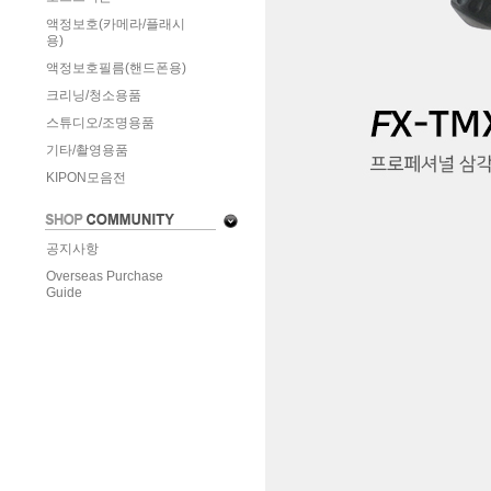
액정보호(카메라/플래시
용)
액정보호필름(핸드폰용)
크리닝/청소용품
스튜디오/조명용품
기타/촬영용품
KIPON모음전
공지사항
Overseas Purchase
Guide