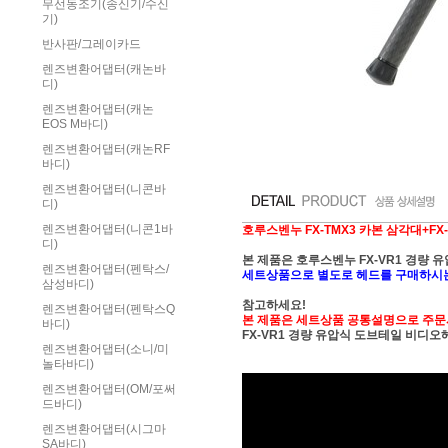
무선동조기(송신기/수신
기)
반사판/그레이카드
렌즈변환어댑터(캐논바
디)
렌즈변환어댑터(캐논
EOS M바디)
렌즈변환어댑터(캐논RF
바디)
렌즈변환어댑터(니콘바
디)
렌즈변환어댑터(니콘1바
호루스벤누 FX-TMX3 카본 삼각대+FX
디)
본 제품은 호루스벤누 FX-VR1 경량
렌즈변환어댑터(펜탁스/
세트상품으로 별도로 헤드를 구매하시는
삼성바디)
참고하세요!
렌즈변환어댑터(펜탁스Q
본 제품은 세트상품 공통설명으로 주문
바디)
FX-VR1 경량 유압식 도브테일 비디
렌즈변환어댑터(소니/미
놀타바디)
렌즈변환어댑터(OM/포써
드바디)
렌즈변환어댑터(시그마
SA바디)