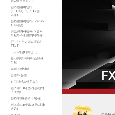
비C마운트바디)
렌즈변환어댑터
(F3,EX3,1/2,1/3,FZ캠코
더용)
렌즈변환어댑터(Scarlet-
X바디용)
렌즈변환어댑터(어댑터
튜브/하이엔드카메라용)
TELE변환어댑터(EOS-
TELE)
고프로(필터어댑터)
접사링/컨버터/익스텐션
튜브
리버스어댑터
업링/다운링
삼각대렌즈마운트링
렌즈후드(니콘/캐논/펜탁
스호환)
렌즈후드(꽃무늬/범용)
렌즈후드(메탈/고무/사각/
범용)