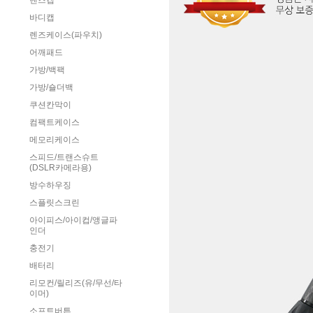
렌즈캡
바디캡
렌즈케이스(파우치)
어깨패드
가방/백팩
가방/숄더백
쿠션칸막이
컴팩트케이스
메모리케이스
스피드/트랜스슈트
(DSLR카메라용)
방수하우징
스플릿스크린
아이피스/아이컵/앵글파
인더
충전기
배터리
리모컨/릴리즈(유/무선/타
이머)
소프트버튼