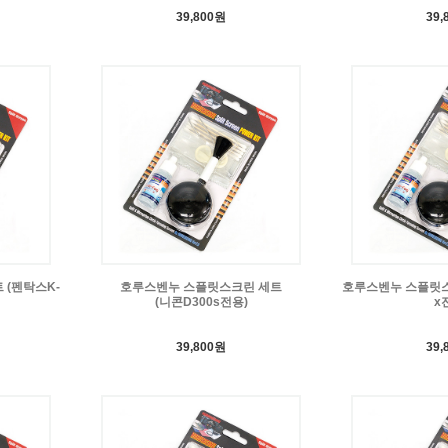
39,800원
39,
 (펜탁스K-
호루스벤누 스플릿스크린 세트
호루스벤누 스플릿스
(니콘D300s전용)
x
39,800원
39,