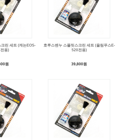
린 세트 (캐논EOS-
호루스벤누 스플릿스크린 세트 (올림푸스E-
D전용)
520전용)
800원
39,800원