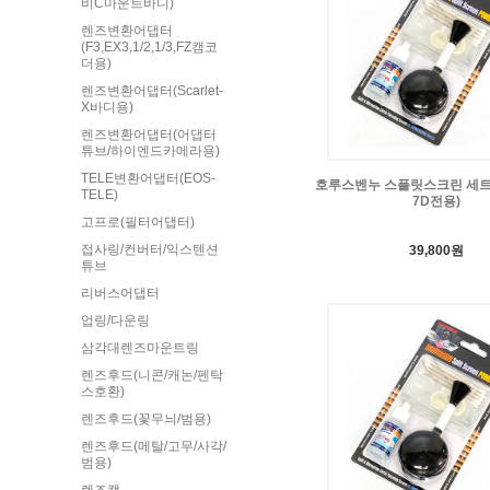
비C마운트바디)
렌즈변환어댑터
(F3,EX3,1/2,1/3,FZ캠코
더용)
렌즈변환어댑터(Scarlet-
X바디용)
렌즈변환어댑터(어댑터
튜브/하이엔드카메라용)
TELE변환어댑터(EOS-
호루스벤누 스플릿스크린 세트 
TELE)
7D전용)
고프로(필터어댑터)
접사링/컨버터/익스텐션
39,800원
튜브
리버스어댑터
업링/다운링
삼각대렌즈마운트링
렌즈후드(니콘/캐논/펜탁
스호환)
렌즈후드(꽃무늬/범용)
렌즈후드(메탈/고무/사각/
범용)