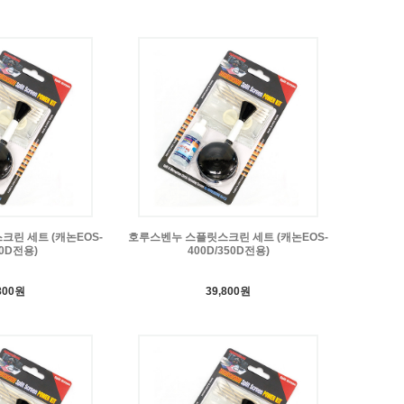
린 세트 (캐논EOS-
호루스벤누 스플릿스크린 세트 (캐논EOS-
50D전용)
400D/350D전용)
800원
39,800원