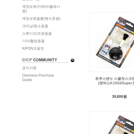
액정보호(카메라/플래시
용)
액정보호필름(핸드폰용)
크리닝/청소용품
스튜디오/조명용품
기타/촬영용품
KIPON모음전
공지사항
Overseas Purchase
호루스벤누 스플릿스크린
Guide
(펜탁스K100d/Super
39,800원