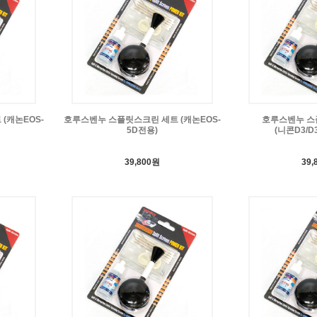
(캐논EOS-
호루스벤누 스플릿스크린 세트 (캐논EOS-
호루스벤누 스
5D전용)
(니콘D3/D
39,800원
39,