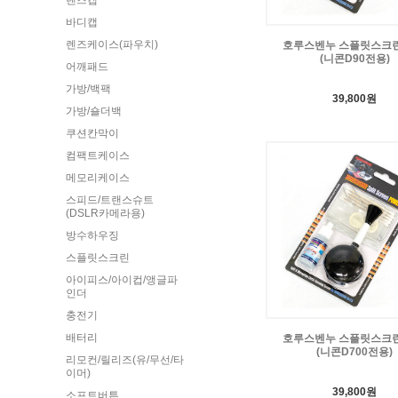
렌즈캡
바디캡
렌즈케이스(파우치)
호루스벤누 스플릿스크린
(니콘D90전용)
어깨패드
가방/백팩
39,800원
가방/숄더백
쿠션칸막이
컴팩트케이스
메모리케이스
스피드/트랜스슈트
(DSLR카메라용)
방수하우징
스플릿스크린
아이피스/아이컵/앵글파
인더
충전기
배터리
호루스벤누 스플릿스크린
(니콘D700전용)
리모컨/릴리즈(유/무선/타
이머)
39,800원
소프트버튼