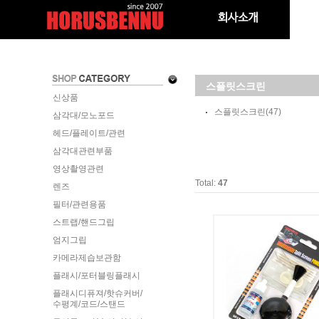
스플릿스크린
신상품
스플릿스크린
(47)
삼각대/모노포드
헤드/플레이트/관련
삼각대관련부품
영상촬영관련
Total:
47
렌즈
필터/관련용품
스트랩/핸드그립
엄지그립
카메라제습보관함
플래시/포터블링플래시
플래시디퓨져/핫슈커버/
수평계/코드/스탠드