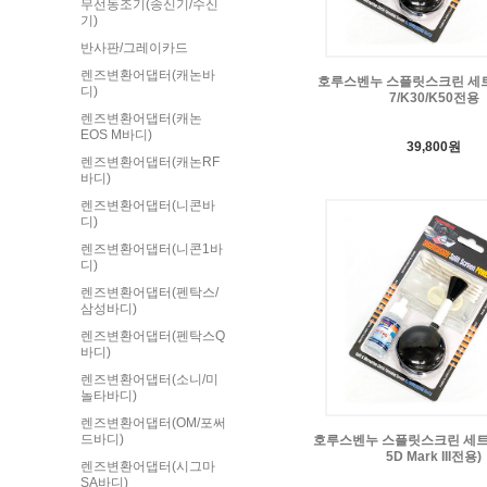
무선동조기(송신기/수신
기)
반사판/그레이카드
렌즈변환어댑터(캐논바
호루스벤누 스플릿스크린 세트
디)
7/K30/K50전용
렌즈변환어댑터(캐논
EOS M바디)
39,800원
렌즈변환어댑터(캐논RF
바디)
렌즈변환어댑터(니콘바
디)
렌즈변환어댑터(니콘1바
디)
렌즈변환어댑터(펜탁스/
삼성바디)
렌즈변환어댑터(펜탁스Q
바디)
렌즈변환어댑터(소니/미
놀타바디)
렌즈변환어댑터(OM/포써
드바디)
호루스벤누 스플릿스크린 세트 
5D Mark III전용)
렌즈변환어댑터(시그마
SA바디)