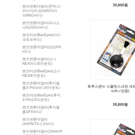
39,800원
렌즈변환어댑터(콘탁스/
라이카/리코GXR/마미
야/M42바디)
렌즈변환어댑터(파나소
닉G1/GH1바디)
렌즈터보/BavEyes(마이
크로포써드)
렌즈변환어댑터(삼성NX
바디)
렌즈변환어댑터(소니
NEX바디/E마운트)
렌즈터보/BavEyes(소니
NEX/E마운트)
렌즈변환어댑터(후지필
호루스벤누 스플릿스크린 세트
름X-Pro1바디/X마운트)
m/K-r전용)
렌즈터보/BavEyes(후지
X-Pro1/X마운트)
39,800원
렌즈변환어댑터(후지필
름GFX바디)
렌즈변환어댑터
(XAPN/TX-1,2바디)
렌즈변환어댑터(16mm무