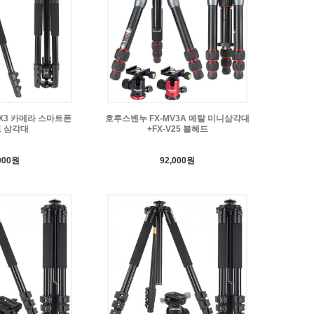
X3 카메라 스마트폰
호루스벤누 FX-MV3A 메탈 미니삼각대
 삼각대
+FX-V25 볼헤드
000원
92,000원