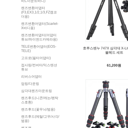
비C마운트바디)
렌즈변환어댑터
(F3,EX3,1/2,1/3,FZ캠코
더용)
렌즈변환어댑터(Scarlet-
X바디용)
렌즈변환어댑터(어댑터
튜브/하이엔드카메라용)
TELE변환어댑터(EOS-
호루스벤누 747X 삼각대 X-L
TELE)
볼헤드 세트
고프로(필터어댑터)
접사링/컨버터/익스텐션
61,200원
튜브
리버스어댑터
업링/다운링
삼각대렌즈마운트링
렌즈후드(니콘/캐논/펜탁
스호환)
렌즈후드(꽃무늬/범용)
렌즈후드(메탈/고무/사각/
범용)