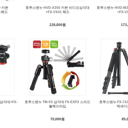
0 카본
호루스벤누 HVD-X350 카본 비디오삼각대
호루스벤누 HVD-M
1헤드
+FX-VX41 헤드
+FX-V
228,000원
173
삼각대+FX-
호루스벤누 TM-5S 삼각대 FX-EXP2 스피드
호루스벤누 FX-743
볼헤드타입
맥세이
70,000원
85,