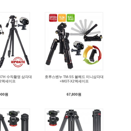
37H 수직촬영 삼각대
호루스벤누 TM-5S 볼헤드 미니삼각대
X2맥세이프
+MGT-X2맥세이프
000원
67,800원