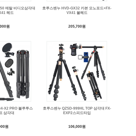
350 메탈 비디오삼각대
호루스벤누 HVD-GX32 카본 모노포드+FX-
X41 헤드
VX41 볼헤드
,000원
205,700원
4-X2 PRO 블루투스
호루스벤누 QZSD-999HL TOP 삼각대 FX-
프 삼각대
EXP2스피드타입
000원
106,000원