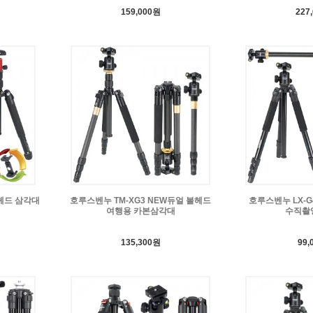
159,000원
227
볼헤드 삼각대
호루스벤누 TM-XG3 NEW듀얼 볼헤드
호루스벤누 LX-G
여행용 카본삼각대
수직촬
135,300원
99,