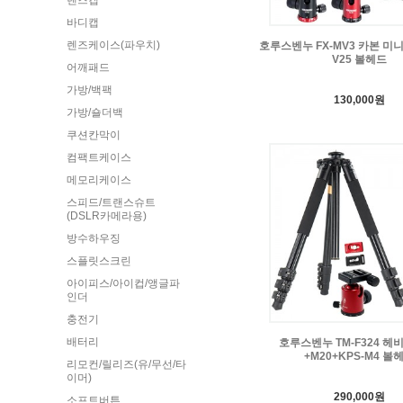
렌즈캡
바디캡
렌즈케이스(파우치)
호루스벤누 FX-MV3 카본 미
V25 볼헤드
어깨패드
가방/백팩
130,000원
가방/숄더백
쿠션칸막이
컴팩트케이스
메모리케이스
스피드/트랜스슈트
(DSLR카메라용)
방수하우징
스플릿스크린
아이피스/아이컵/앵글파
인더
충전기
배터리
호루스벤누 TM-F324 헤
+M20+KPS-M4 볼
리모컨/릴리즈(유/무선/타
이머)
290,000원
소프트버튼