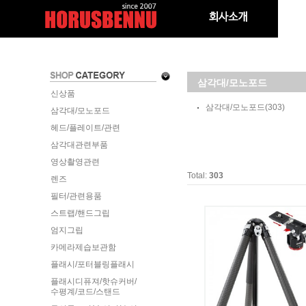
삼각대/모노포드
신상품
삼각대/모노포드
(303)
삼각대/모노포드
헤드/플레이트/관련
삼각대관련부품
영상촬영관련
Total:
303
렌즈
필터/관련용품
스트랩/핸드그립
엄지그립
카메라제습보관함
플래시/포터블링플래시
플래시디퓨져/핫슈커버/
수평계/코드/스탠드