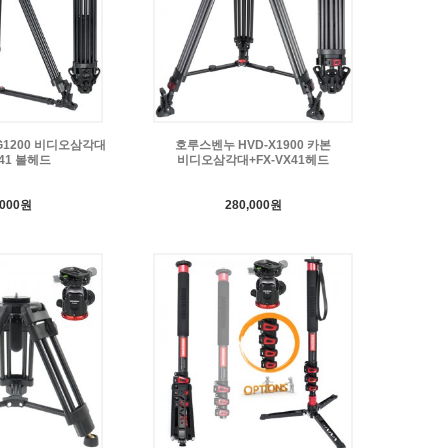
G1200 비디오삼각대
호루스벤누 HVD-X1900 카본
X41 볼헤드
비디오삼각대+FX-VX41헤드
,000원
280,000원