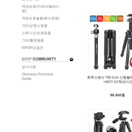
액정보호(카메라/플래시
용)
액정보호필름(핸드폰용)
크리닝/청소용품
스튜디오/조명용품
기타/촬영용품
KIPON모음전
공지사항
Overseas Purchase
호루스벤누 TM-5LN 신형볼
Guide
+MGT-X2맥세이
96,400원