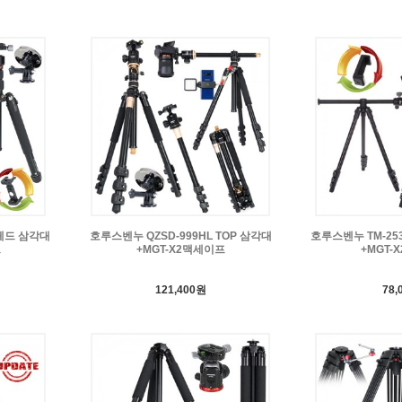
헤드 삼각대
호루스벤누 QZSD-999HL TOP 삼각대
호루스벤누 TM-25
프
+MGT-X2맥세이프
+MGT-
121,400원
78,