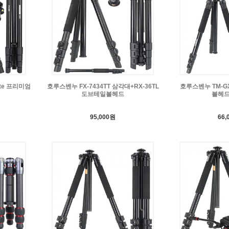
ite 프리미엄
호루스벤누 FX-7434TT 삼각대+RX-36TL
호루스벤누 TM-G
도브테일볼헤드
볼헤드
95,000원
66,