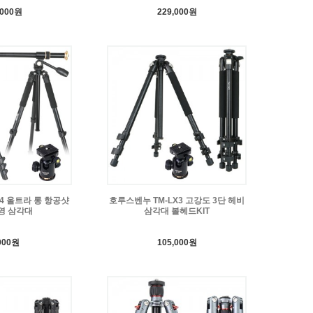
,000원
229,000원
4 울트라 롱 항공샷
호루스벤누 TM-LX3 고강도 3단 헤비
영 삼각대
삼각대 볼헤드KIT
000원
105,000원