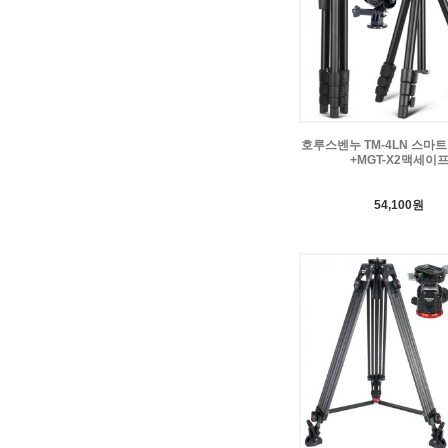
호루스벤누 TM-4LN 스마
+MGT-X2맥세이
54,100원