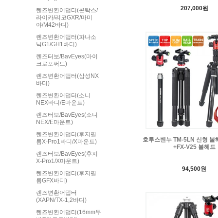
207,000원
렌즈변환어댑터(콘탁스/
라이카/리코GXR/마미
야/M42바디)
렌즈변환어댑터(파나소
닉G1/GH1바디)
렌즈터보/BavEyes(마이
크로포써드)
렌즈변환어댑터(삼성NX
바디)
렌즈변환어댑터(소니
NEX바디/E마운트)
렌즈터보/BavEyes(소니
NEX/E마운트)
렌즈변환어댑터(후지필
호루스벤누 TM-5LN 신형 
름X-Pro1바디/X마운트)
+FX-V25 볼헤드
렌즈터보/BavEyes(후지
X-Pro1/X마운트)
94,500원
렌즈변환어댑터(후지필
름GFX바디)
렌즈변환어댑터
(XAPN/TX-1,2바디)
렌즈변환어댑터(16mm무