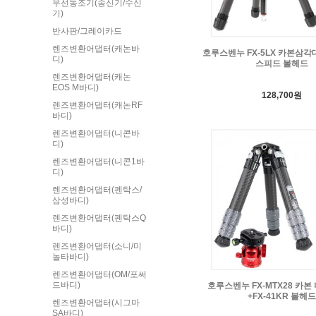
무선동조기(송신기/수신
기)
반사판/그레이카드
렌즈변환어댑터(캐논바
호루스벤누 FX-5LX 카본삼각대
디)
스피드 볼헤드
렌즈변환어댑터(캐논
EOS M바디)
128,700원
렌즈변환어댑터(캐논RF
바디)
렌즈변환어댑터(니콘바
디)
렌즈변환어댑터(니콘1바
디)
렌즈변환어댑터(펜탁스/
삼성바디)
렌즈변환어댑터(펜탁스Q
바디)
렌즈변환어댑터(소니/미
놀타바디)
렌즈변환어댑터(OM/포써
드바디)
호루스벤누 FX-MTX28 카
+FX-41KR 볼헤드
렌즈변환어댑터(시그마
SA바디)