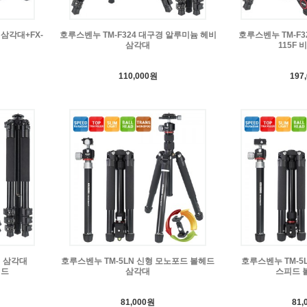
니삼각대+FX-
호루스벤누 TM-F324 대구경 알루미늄 헤비
호루스벤누 TM-F3
삼각대
115F
110,000원
197
비 삼각대
호루스벤누 TM-5LN 신형 모노포드 볼헤드
호루스벤누 TM-5L
헤드
삼각대
스피드 
81,000원
81,