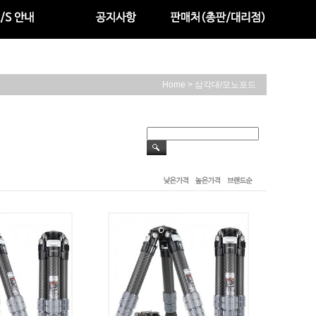
>
Home
삼각대/모노포드