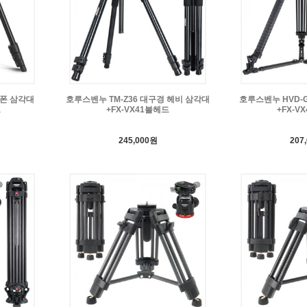
트폰 삼각대
호루스벤누 TM-Z36 대구경 헤비 삼각대
호루스벤누 HVD-
프
+FX-VX41볼헤드
+FX-V
245,000원
207