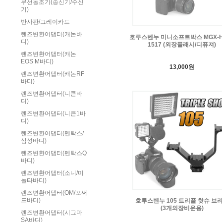
무선동조기(송신기/수신
기)
반사판/그레이카드
렌즈변환어댑터(캐논바
호루스벤누 미니소프트박스 MGX-H
디)
1517 (외장플래시/디퓨져)
렌즈변환어댑터(캐논
EOS M바디)
13,000원
렌즈변환어댑터(캐논RF
바디)
렌즈변환어댑터(니콘바
디)
렌즈변환어댑터(니콘1바
디)
렌즈변환어댑터(펜탁스/
삼성바디)
렌즈변환어댑터(펜탁스Q
바디)
렌즈변환어댑터(소니/미
놀타바디)
렌즈변환어댑터(OM/포써
드바디)
호루스벤누 105 트리플 핫슈 브
(3개의장비운용)
렌즈변환어댑터(시그마
SA바디)