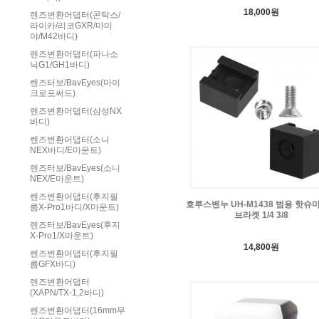
18,000원
렌즈변환어댑터(콘탁스/
라이카/리코GXR/마미
야/M42바디)
렌즈변환어댑터(파나소
닉G1/GH1바디)
렌즈터보/BavEyes(마이
크로포써드)
렌즈변환어댑터(삼성NX
바디)
렌즈변환어댑터(소니
NEX바디/E마운트)
렌즈터보/BavEyes(소니
NEX/E마운트)
렌즈변환어댑터(후지필
호루스벤누 UH-M1438 범용 핫슈
름X-Pro1바디/X마운트)
브라켓 1/4 3/8
렌즈터보/BavEyes(후지
X-Pro1/X마운트)
14,800원
렌즈변환어댑터(후지필
름GFX바디)
렌즈변환어댑터
(XAPN/TX-1,2바디)
렌즈변환어댑터(16mm무