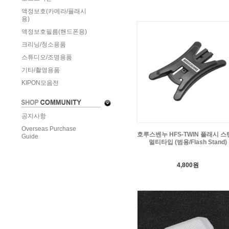
액정보호(카메라/플래시
용)
액정보호필름(핸드폰용)
크리닝/청소용품
스튜디오/조명용품
기타/촬영용품
KIPON모음전
공지사항
Overseas Purchase
호루스벤누 HFS-TWIN 플래시 
Guide
멀티타입 (범용/Flash Stand)
4,800원