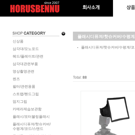
플래시디퓨져/핫슈커버/수평계
신상품
플래시디퓨져/핫슈커버/수평계/코
삼각대/모노포드
헤드/플레이트/관련
삼각대관련부품
영상촬영관련
Total:
88
렌즈
필터/관련용품
스트랩/핸드그립
엄지그립
카메라제습보관함
플래시/포터블링플래시
플래시디퓨져/핫슈커버/
수평계/코드/스탠드