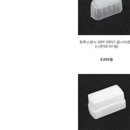
호루스벤누 OBF-SBN7 옴니바
(니콘SB-N7용)
8,000원