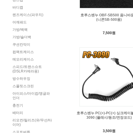
렌즈캡
바디캡
렌즈케이스(파우치)
호루스벤누 OBF-SB500 옴니바
(니콘SB-500용)
어깨패드
가방/백팩
7,500원
가방/숄더백
쿠션칸막이
컴팩트케이스
메모리케이스
스피드/트랜스슈트
(DSLR카메라용)
방수하우징
스플릿스크린
아이피스/아이컵/앵글파
인더
충전기
배터리
호루스벤누 PC(+)-PC(+) 싱크케이블
3090 (플래시/동조/연장코드)
리모컨/릴리즈(유/무선/타
이머)
3,500원
소프트버튼