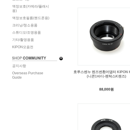
액정보호(카메라/플래시
용)
액정보호필름(핸드폰용)
크리닝/청소용품
스튜디오/조명용품
기타/촬영용품
KIPON모음전
공지사항
호루스벤누 렌즈변환어댑터 KIPON K
Overseas Purchase
(니콘1바디-펜탁스K렌즈)
Guide
88,000원