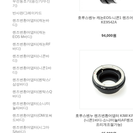
무선동조기(송신기/수신
기)
반사판/그레이카드
호루스벤누 캐논EOS-니콘1 렌즈
렌즈변환어댑터(캐논바
KE9542A
디)
렌즈변환어댑터(캐논
94,000원
EOS M바디)
렌즈변환어댑터(캐논RF
바디)
렌즈변환어댑터(니콘바
디)
렌즈변환어댑터(니콘1바
디)
렌즈변환어댑터(펜탁스/
삼성바디)
렌즈변환어댑터(펜탁스Q
바디)
렌즈변환어댑터(소니/미
놀타바디)
렌즈변환어댑터(OM/포써
호루스벤누 렌즈변환어댑터 KIWI KF-
드바디)
(니콘1바디-소니/미놀타AF렌즈
조리개조절가능)
렌즈변환어댑터(시그마
SA바디)