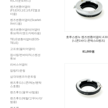
비C마운트바디)
렌즈변환어댑터
(F3,EX3,1/2,1/3,FZ캠코
더용)
렌즈변환어댑터(Scarlet-
X바디용)
렌즈변환어댑터(어댑터
튜브/하이엔드카메라용)
호루스벤누 렌즈변환어댑터 A30
TELE변환어댑터(EOS-
(니콘1바디-콘탁스G렌즈)
TELE)
고프로(필터어댑터)
81,000원
접사링/컨버터/익스텐션
튜브
리버스어댑터
업링/다운링
삼각대렌즈마운트링
렌즈후드(니콘/캐논/펜탁
스호환)
렌즈후드(꽃무늬/범용)
렌즈후드(메탈/고무/사각/
범용)