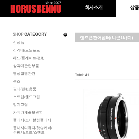
렌즈변환어댑터(니콘1바디)
신상품
삼각대/모노포드
헤드/플레이트/관련
삼각대관련부품
영상촬영관련
Total:
41
렌즈
필터/관련용품
스트랩/핸드그립
엄지그립
카메라제습보관함
플래시/포터블링플래시
플래시디퓨져/핫슈커버/
수평계/코드/스탠드