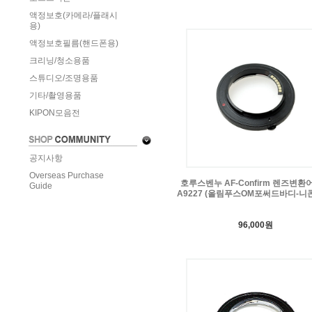
액정보호(카메라/플래시
용)
액정보호필름(핸드폰용)
크리닝/청소용품
스튜디오/조명용품
기타/촬영용품
KIPON모음전
공지사항
Overseas Purchase
호루스벤누 AF-Confirm 렌즈변환
Guide
A9227 (올림푸스OM포써드바디-니
96,000원