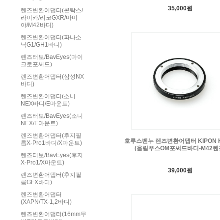
35,000원
렌즈변환어댑터(콘탁스/
라이카/리코GXR/마미
야/M42바디)
렌즈변환어댑터(파나소
닉G1/GH1바디)
렌즈터보/BavEyes(마이
크로포써드)
렌즈변환어댑터(삼성NX
바디)
렌즈변환어댑터(소니
NEX바디/E마운트)
렌즈터보/BavEyes(소니
NEX/E마운트)
렌즈변환어댑터(후지필
호루스벤누 렌즈변환어댑터 KIPON K
름X-Pro1바디/X마운트)
(올림푸스OM포써드바디-M42렌
렌즈터보/BavEyes(후지
X-Pro1/X마운트)
39,000원
렌즈변환어댑터(후지필
름GFX바디)
렌즈변환어댑터
(XAPN/TX-1,2바디)
렌즈변환어댑터(16mm무