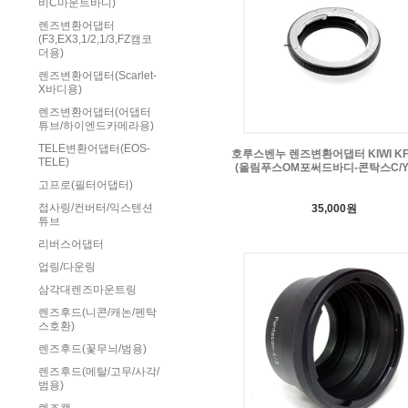
비C마운트바디)
렌즈변환어댑터
(F3,EX3,1/2,1/3,FZ캠코
더용)
렌즈변환어댑터(Scarlet-
X바디용)
렌즈변환어댑터(어댑터
튜브/하이엔드카메라용)
TELE변환어댑터(EOS-
호루스벤누 렌즈변환어댑터 KIWI KF-
TELE)
(올림푸스OM포써드바디-콘탁스C/Y
고프로(필터어댑터)
접사링/컨버터/익스텐션
35,000원
튜브
리버스어댑터
업링/다운링
삼각대렌즈마운트링
렌즈후드(니콘/캐논/펜탁
스호환)
렌즈후드(꽃무늬/범용)
렌즈후드(메탈/고무/사각/
범용)