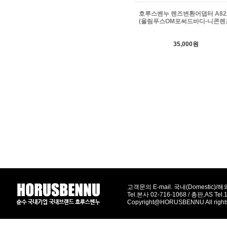
호루스벤누 렌즈변환어댑터 A82
(올림푸스OM포써드바디-니콘렌
35,000원
고객문의 E-mail. 국내(Domestic)/해외(
Tel.본사 02-716-1068 / 총판,AS Tel
Copyright@HORUSBENNU All right