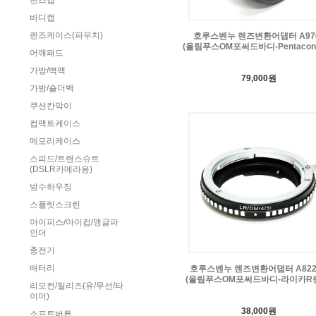
렌즈캡
바디캡
렌즈케이스(파우치)
호루스벤누 렌즈변환어댑터 A97
(올림푸스OM포써드바디-Pentaco
어깨패드
가방/백팩
79,000원
가방/숄더백
쿠션칸막이
컴팩트케이스
메모리케이스
스피드/트랜스슈트
(DSLR카메라용)
방수하우징
스플릿스크린
아이피스/아이컵/앵글파
인더
충전기
배터리
호루스벤누 렌즈변환어댑터 A822
(올림푸스OM포써드바디-라이카R
리모컨/릴리즈(유/무선/타
이머)
38,000원
소프트버튼