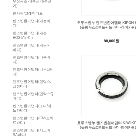
무선동조기(송신기/수신
기)
반사판/그레이카드
렌즈변환어댑터(캐논바
호루스벤누 렌즈변환어댑터 KIPON K
디)
(올림푸스OM포써드바디-라이카R
렌즈변환어댑터(캐논
EOS M바디)
88,000원
렌즈변환어댑터(캐논RF
바디)
렌즈변환어댑터(니콘바
디)
렌즈변환어댑터(니콘1바
디)
렌즈변환어댑터(펜탁스/
삼성바디)
렌즈변환어댑터(펜탁스Q
바디)
렌즈변환어댑터(소니/미
놀타바디)
렌즈변환어댑터(OM/포써
드바디)
호루스벤누 렌즈변환어댑터 KIWI KF-
(올림푸스OM포써드바디-라이카R
렌즈변환어댑터(시그마
SA바디)