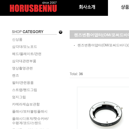
렌즈변환어댑터(OM/포써드바
신상품
렌즈변환어댑터(OM/포써드바디)
삼각대/모노포드
헤드/플레이트/관련
삼각대관련부품
영상촬영관련
Total:
36
렌즈
필터/관련용품
스트랩/핸드그립
엄지그립
카메라제습보관함
플래시/포터블링플래시
플래시디퓨져/핫슈커버/
수평계/코드/스탠드