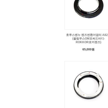
호루스벤누 렌즈변환어댑터 A82
(올림푸스OM포써드바디-
ROKKOR로커렌즈)
65,000원